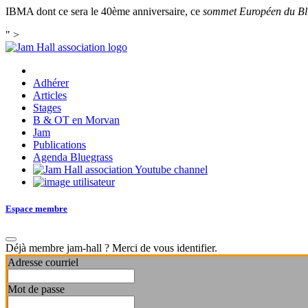
IBMA dont ce sera le 40ème anniversaire, ce
sommet Européen du Bl
" >
Adhérer
Articles
Stages
B & OT en Morvan
Jam
Publications
Agenda Bluegrass
Espace membre
Déjà membre jam-hall ? Merci de vous identifier.
Adresse courriel
Mot de passe