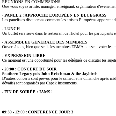
RÉUNIONS EN COMMISSIONS
Que vous soyez artiste, manager, enseignant, organisateur d'évènement
-
PANEL 2 : APPROCHE EUROPÉEN EN BLUEGRASS
Les panelistes discuterons comment les artistes Européens apportent de 
-
LUNCH
Un buffet sera servi dans le restaurant de l'hotel pour les participants e
-
ASSEMBLÉE GÉNÉRALE DES MEMBRES
Ouvert à tous, bien que seuls les membres EBMA puissent voter les mo
-
EXPRESSION LIBRE
Ce moment est une opportunité pour les délégués de discuter les sujets 
-
20:00 : CONCERT DU SOIR
Southern Legacy
puis
John Reischman & the Jaybirds
D'autres concerts sont prévus pour le samedi et le dimanche après-midi
déyails) sont organisés par Čapek Instruments.
-
FIN DE SOIRÉE : JAMS !
09:30 - 12:00 : CONFÉRENCE JOUR 3