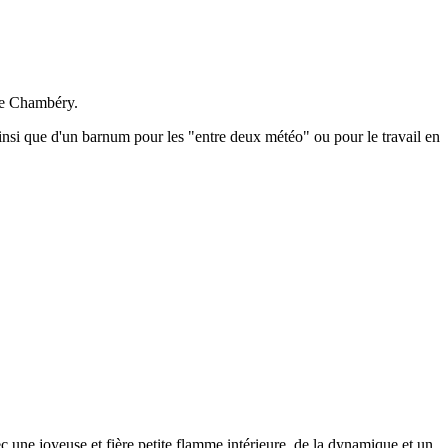
de Chambéry.
ainsi que d'un barnum pour les "entre deux météo" ou pour le travail en
ec une joyeuse et fière petite flamme intérieure, de la dynamique et un