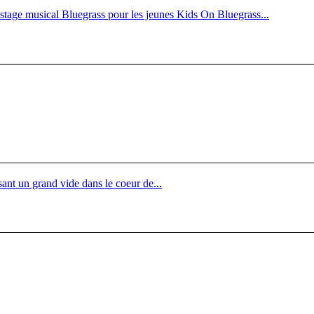
u stage musical Bluegrass pour les jeunes Kids On Bluegrass...
ssant un grand vide dans le coeur de...