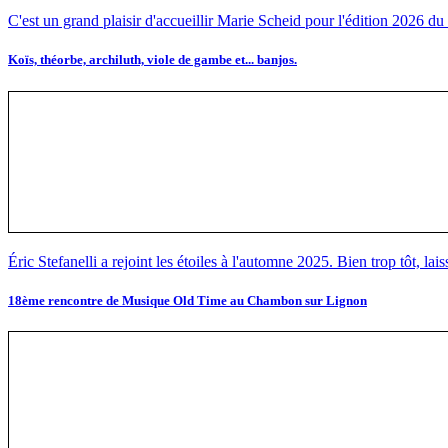
C'est un grand plaisir d'accueillir Marie Scheid pour l'édition 2026 d
Koïs, théorbe, archiluth, viole de gambe et... banjos.
Éric Stefanelli a rejoint les étoiles à l'automne 2025. Bien trop tôt, lai
18ème rencontre de Musique Old Time au Chambon sur Lignon