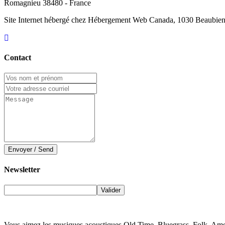
Romagnieu 38480 - France
Site Internet hébergé chez Hébergement Web Canada, 1030 Beaubie
Contact
Envoyer / Send
Newsletter
Vous aimez les musiques acoustiques Old Time, Bluegrass, Folk, Ame