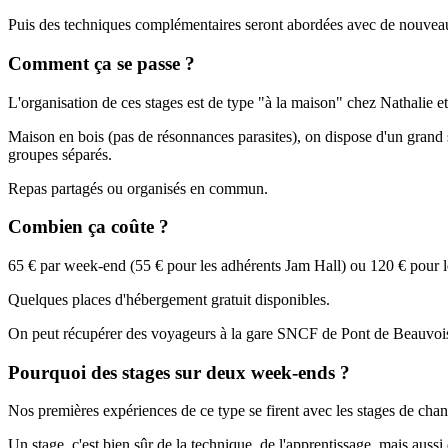
Puis des techniques complémentaires seront abordées avec de nouveau
Comment ça se passe ?
L'organisation de ces stages est de type "à la maison" chez Nathalie et
Maison en bois (pas de résonnances parasites), on dispose d'un grand s
groupes séparés.
Repas partagés ou organisés en commun.
Combien ça coûte ?
65 € par week-end (55 € pour les adhérents Jam Hall) ou 120 € pour 
Quelques places d'hébergement gratuit disponibles.
On peut récupérer des voyageurs à la gare SNCF de Pont de Beauvois
Pourquoi des stages sur deux week-ends ?
Nos premières expériences de ce type se firent avec les stages de cha
Un stage, c'est bien sûr de la technique, de l'apprentissage, mais auss