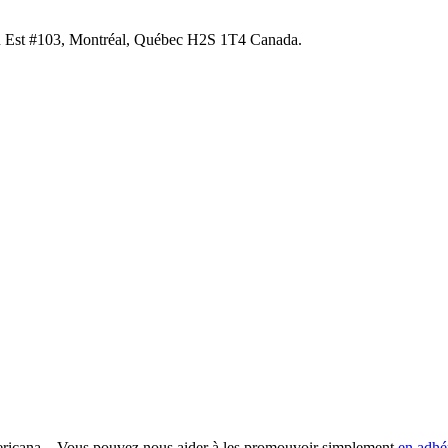
n Est #103, Montréal, Québec H2S 1T4 Canada.
ricana... Vous pouvez nous aider à les promouvoir simplement
en adhé