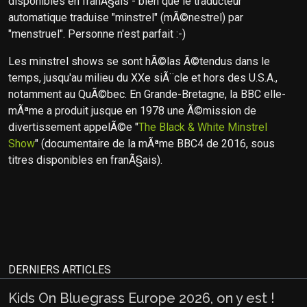
disponibles en franÃ§ais - bien que le traducteur
automatique traduise "minstrel" (mÃ©nestrel) par
"menstruel". Personne n'est parfait :-)
Les minstrel shows se sont hÃ©las Ã©tendus dans le
temps, jusqu'au milieu du XXe siÃ¨cle et hors des U.S.A.,
notamment au QuÃ©bec. En Grande-Bretagne, la BBC elle-
mÃªme a produit jusque en 1978 une Ã©mission de
divertissement appelÃ©e "
The Black & White Minstrel
Show
" (documentaire de la mÃªme BBC4 de 2016, sous
titres disponibles en franÃ§ais).
DERNIERS ARTICLES
Kids On Bluegrass Europe 2026, on y est !