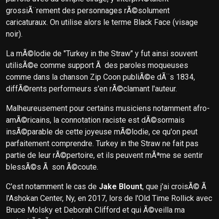
grossiÃ¨rement des personnages rÃ©solument
caricaturaux. On utilise alors le terme Black Face (visage
noir).
La mÃ©lodie de "Turkey in the Straw" y fut ainsi souvent
utilisÃ©e comme support Ã des paroles moqueuses
comme dans la chanson Zip Coon publiÃ©e dÃ¨s 1834,
diffÃ©rents performeurs s'en rÃ©clamant l'auteur.
Malheureusement pour certains musiciens notamment afro-
amÃ©ricains, la connotation raciste est dÃ©sormais
insÃ©parable de cette joyeuse mÃ©lodie, ce qu'on peut
parfaitement comprendre. Turkey in the Straw ne fait pas
partie de leur rÃ©pertoire, et ils peuvent mÃªme se sentir
blessÃ©s Ã son Ã©coute.
C'est notamment le cas de
Jake Blount
, que j'ai croisÃ© Ã
l'Ashokan Center, Ny, en 2017, lors de l'Old Time Rollick avec
Bruce Molsky et Deborah Clifford et qui Ã©veilla ma