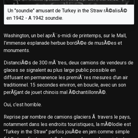
Un "soundie" amusant de Turkey in the Straw rÃ©alisÃ©
en 1942 - A 1942 soundie.
Washington, un bel aprÃ¨s-midi de printemps, sur le Mall,
l'immense esplanade herbue bordÃ©e de musÃ©es et
monuments.
DistanciÃ©s de 300 mÃ¨tres, deux camions de vendeurs de
glaces se signalent au plus large public possible en
diffusant en permanence les premiÃ¨res mesures d'un air
traditionnel. 15 secondes environ, en boucle, avec un son
perÃ§ant de jouet chinois mal Ã©chantillonnÃ©.
Oui, c'est horrible.
Reprise par nombre de camions glaciers Ã travers le pays,
notamment dans les endroits touristiques, la mÃ©lodie est
"Turkey in the Straw" parfois jouÃ©e en jam comme simple