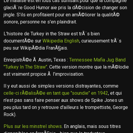
Le malaise est en tous cas suffisant pour que la compagnie
glaciÃ¨re Good Humor aie pris la dÃ©cision de changer son
jingle. S'ils en profitaient pour en amÃ©liorer la qualitÃ©
sonore, personne ne s'en plaindrait.
L'histoire de Turkey in the Straw est trÃ¨s bien
documentÃ©e sur
Wikipedia English
, curieusement trÃ¨s
peu sur WikipÃ©dia FranÃ§ais.
EnregistrÃ©e Ã Austin, Texas :
Tennessee Mafia Jug Band
"Turkey In The Straw"
. Cette version montre que la mÃ©lodie
est vraiment propice Ã l'improvisation.
Il y eut aussi de simples versions distrayantes, comme
celle-ci rÃ©alisÃ©e en tant que "soundie" en 1942
, et qui
n'est pas sans faire penser aux shows de Spike Jones un
peu plus tard on y retrouve d'ailleurs le trompettiste, George
Rock).
Plus sur les minstrel shows
. En anglais, mais sous titres