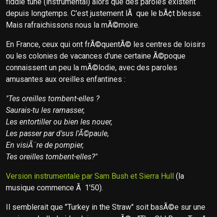
fiddle tune (instrumental) alors que des paroles existent
depuis longtemps. C'est justement lÃ que le bÃ¢t blesse.
Mais rafraichissons nous la mÃ©moire.
En France, ceux qui ont frÃ©quentÃ© les centres de loisirs
ou les colonies de vacances d'une certaine Ã©poque
connaissent un peu la mÃ©lodie, avec des paroles
amusantes aux oreilles enfantines :
"Tes oreilles tombent-elles ?
Saurais-tu les ramasser,
Les entortiller ou bien les nouer,
Les passer par d'sus l'Ã©paule,
En visiÃ¨re de pompier,
Tes oreilles tombent-elles?"
Version instrumentale par Sam Bush et Sierra Hull
(la
musique commence Ã 1'50).
Il semblerait que "Turkey in the Straw" soit basÃ©e sur une