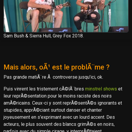
Sam Bush & Sierra Hull, Grey Fox 2018.
Mais alors, oÃ¹ est le problÃ¨me ?
Pas grande matiÃ¨re Ã controverse jusqu'ici, ok.
Puis vinrent les tristement cÃ©lÃ¨bres
minstrel shows
et
leur reprÃ©sentation pour le moins raciste des noirs
amÃ©ricains. Ceux-ci y sont reprÃ©sentÃ©s ignorants et
stupides, apprÃ©ciant surtout danser et chanter
joyeusement en s'exprimant avec un lourd accent. Des
acteurs, le plus souvent des blancs grimÃ©s en noirs,
parfois avec du simple cirage, y interprÃ©taient