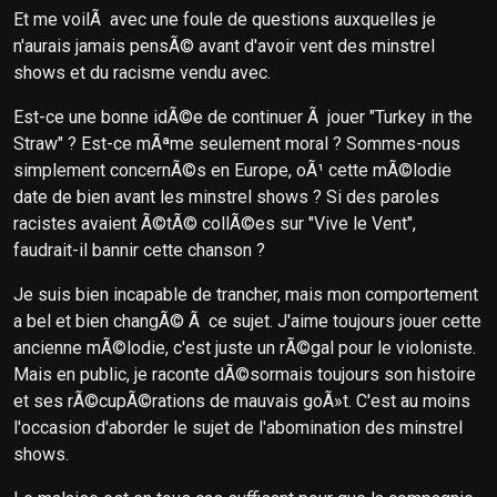
Et me voilÃ avec une foule de questions auxquelles je
n'aurais jamais pensÃ© avant d'avoir vent des minstrel
shows et du racisme vendu avec.
Est-ce une bonne idÃ©e de continuer Ã jouer "Turkey in the
Straw" ? Est-ce mÃªme seulement moral ? Sommes-nous
simplement concernÃ©s en Europe, oÃ¹ cette mÃ©lodie
date de bien avant les minstrel shows ? Si des paroles
racistes avaient Ã©tÃ© collÃ©es sur "Vive le Vent",
faudrait-il bannir cette chanson ?
Je suis bien incapable de trancher, mais mon comportement
a bel et bien changÃ© Ã ce sujet. J'aime toujours jouer cette
ancienne mÃ©lodie, c'est juste un rÃ©gal pour le violoniste.
Mais en public, je raconte dÃ©sormais toujours son histoire
et ses rÃ©cupÃ©rations de mauvais goÃ»t. C'est au moins
l'occasion d'aborder le sujet de l'abomination des minstrel
shows.