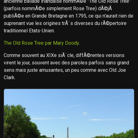
ancienne ballade irlandaise nommÃ©e "The Old Rose Tree"
(parfois nommÃ©e simplement Rose Tree) dÃ©jÃ
publiÃ©e en Grande Bretagne en 1795, ce qui n'aurait rien de
suprenant vue les origines trÃ¨s diverses du rÃ©pertoire
traditionnel Etats-Unien.
The Old Rose Tree par Mary Doody
.
Comme souvent au XIXe siÃ¨cle, diffÃ©rentes versions
virent le jour, souvent avec des paroles parfois sans grand
sens mais juste amusantes, un peu comme avec Old Joe
Clark.