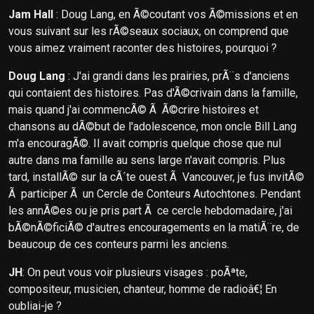
Jam Hall
: Doug Lang, en Ã©coutant vos Ã©missions et en
vous suivant sur les rÃ©seaux sociaux, on comprend que
vous aimez vraiment raconter des histoires, pourquoi ?
Doug Lang
: J'ai grandi dans les prairies, prÃ¨s d'anciens
qui contaient des histoires. Pas d'Ã©crivain dans la famille,
mais quand j'ai commencÃ© Ã Ã©crire histoires et
chansons au dÃ©but de l'adolescence, mon oncle Bill Lang
m'a encouragÃ©. Il avait compris quelque chose que nul
autre dans ma famille au sens large n'avait compris. Plus
tard, installÃ© sur la cÃ´te ouest Ã Vancouver, je fus invitÃ©
Ã participer Ã un Cercle de Conteurs Autochtones. Pendant
les annÃ©es ou je pris part Ã ce cercle hebdomadaire, j'ai
bÃ©nÃ©ficiÃ© d'autres encouragements en la matiÃ¨re, de
beaucoup de ces conteurs parmi les anciens.
JH
: On peut vous voir plusieurs visages : poÃªte,
compositeur, musicien, chanteur, homme de radioâ€¦ En
oubliai-je ?