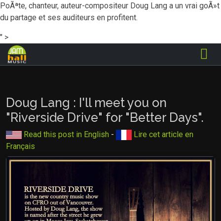
PoÃªte, chanteur, auteur-compositeur Doug Lang a un vrai goÃ»t
du partage et ses auditeurs en profitent.
" >
Doug Lang : I'll meet you on
"Riverside Drive" for "Better Days".
Read this post in English
-
Lire cet article en
Français