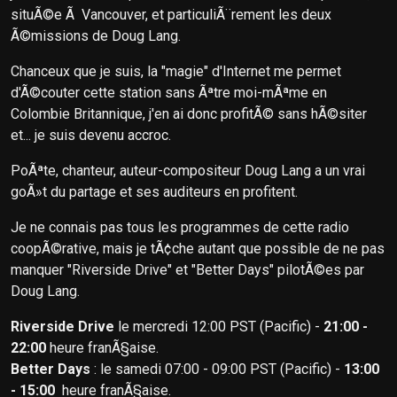
situÃ©e Ã Vancouver, et particuliÃ¨rement les deux
Ã©missions de Doug Lang.
Chanceux que je suis, la "magie" d'Internet me permet
d'Ã©couter cette station sans Ãªtre moi-mÃªme en
Colombie Britannique, j'en ai donc profitÃ© sans hÃ©siter
et... je suis devenu accroc.
PoÃªte, chanteur, auteur-compositeur Doug Lang a un vrai
goÃ»t du partage et ses auditeurs en profitent.
Je ne connais pas tous les programmes de cette radio
coopÃ©rative, mais je tÃ¢che autant que possible de ne pas
manquer "Riverside Drive" et "Better Days" pilotÃ©es par
Doug Lang.
Riverside Drive
le mercredi 12:00 PST (Pacific) -
21:00 -
22:00
heure franÃ§aise.
Better Days
: le samedi 07:00 - 09:00 PST (Pacific) -
13:00
- 15:00
heure franÃ§aise.