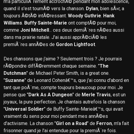
m'a particuliÃ¨rement accrochÃ© pendant mon adolescence,
quand il s'est tournÃ© vers la chanson.
Dylan
, bien sÃ»r, a
toujours Ã©tÃ© intÃ©ressant.
Woody Guthrie
.
Hank
Williams
.
Buffy Sainte-Marie
ont comptÃ© pour moi,
comme
Joni Mitchell
... ces deux derniÃ¨res nÃ©es aussi
dans ma prairie natale. J'ai aussi apprÃ©ciÃ© les
premiÃ¨res annÃ©es de
Gordon Lightfoot
.
Des chansons que j'aime ? Seulement trois ? Je pourrais
rÃ©pondre diffÃ©remment chaque semaine. "
The
Dutchman
" de Michael Peter Smith, is a great one.
"
Suzanne
" de Leonard Cohenâ€™s, que j'ai connu d'abord en
tant que poÃ¨me, compte toujours beaucoup pour moi. Je
pense que "
Dark As A Dungeon
" de
Merle Travis
, est un
joyaux, la pure perfection. Je chantais autrefois la chanson
"
Universal Soldier
" de Buffy Sainte-Marieâ€™s, qui avait
vraiment du sens pour moi pendant mes annÃ©es
d'activisme. La chanson "
Girl on a Road
" de
Ferron
, m'a fait
frisonner quand je l'ai entendue pour la premiÃ¨re fois.