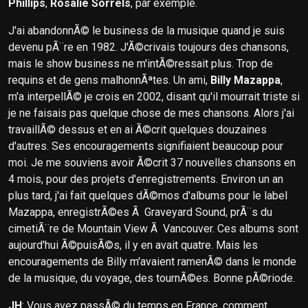
Phillips
,
Rosalie Sorrels
, par exemple.
J'ai abandonnÃ© le business de la musique quand je suis
devenu pÃ¨re en 1982. J'Ã©crivais toujours des chansons,
mais le show business ne m'intÃ©ressait plus. Trop de
requins et de gens malhonnÃªtes. Un ami,
Billy Mazappa
,
m'a interpellÃ© je crois en 2002, disant qu'il mourrait triste si
je ne faisais pas quelque chose de mes chansons. Alors j'ai
travaillÃ© dessus et en ai Ã©crit quelques douzaines
d'autres. Ses encouragements signifiaient beaucoup pour
moi. Je me souviens avoir Ã©crit 37 nouvelles chansons en
4 mois, pour des projets d'enregistrements. Environ un an
plus tard, j'ai fait quelques dÃ©mos d'albums pour le label
Mazappa, enregistrÃ©es Ã Graveyard Sound, prÃ¨s du
cimetiÃ¨re de Mountain View Ã Vancouver. Ces albums sont
aujourd'hui Ã©puisÃ©s, il y en avait quatre. Mais les
encouragements de Billy m'avaient ramenÃ© dans le monde
de la musique, du voyage, des tournÃ©es. Bonne pÃ©riode.
JH
: Vous avez passÃ© du temps en France, comment