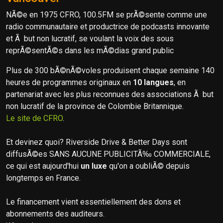
NÃ©e en 1975 CFRO, 100.5FM se prÃ©sente comme une
radio communautaire et productrice de podcasts innovante
et Ã but non lucratif, se voulant la voix des sous
reprÃ©sentÃ©s dans les mÃ©dias grand public
Plus de 300 bÃ©nÃ©voles produisent chaque semaine 140
heures de programmes originaux en
10 langues
, en
partenariat avec les plus reconnues des associations Ã but
non lucratif de la province de Colombie Britannique.
Le site de CFRO
.
Et devinez quoi? Riverside Drive & Better Days sont
diffusÃ©es SANS AUCUNE PUBLICITÃ‰ COMMERCIALE,
ce qui est aujourd'hui
un luxe
qu'on a oubliÃ© depuis
longtemps en France.
Le financement vient essentiellement des dons et
abonnements des auditeurs.