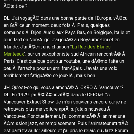
Ã©tait-ce ?
DL
: J'ai voyagÃ© dans une bonne partie de l'Europe, vÃ©cu
en GrÃ¨ce un moment, deux fois Ã Paris, quelques
semaines Ã Dijon. Aussi aux Pays Bas, en Belgique, Italie et
plus tard en NorvÃ¨ge. J'ai jouÃ© au Royaume-Uni et en
Irlande. J'ai Ã©crit une chanson "
La Rue des Blancs
Manteaux
", sur un saxophoniste sud Africain rencontrÃ© Ã
Paris. C'est quelque part sur Youtube, une dÃ©mo faite un
peu Ã l'arrache pour un ami franÃ§ais. J'avais une voix
terriblement fatiguÃ©e ce jour-lÃ , mais bon.
JH
: Qu'est-ce qui vous a amenÃ© Ã CKRO Ã Vancouver?
DL
: En 1979, j'ai Ã©tÃ© invitÃ© dans le CFROâ€™s
Vancouver Extract Show. Je m'en souviens encore car je ne
retrouvais plus ma voiture aprÃ¨s, j'atais nouveau Ã
Vancouver. Ponctuellement, j'ai commencÃ© Ã animer une
Ã©mission jazz, en remplacement. Puis l'animateur attitrÃ©
est parti travailler ailleurs et j'ai pris le relais du Jazz Forum