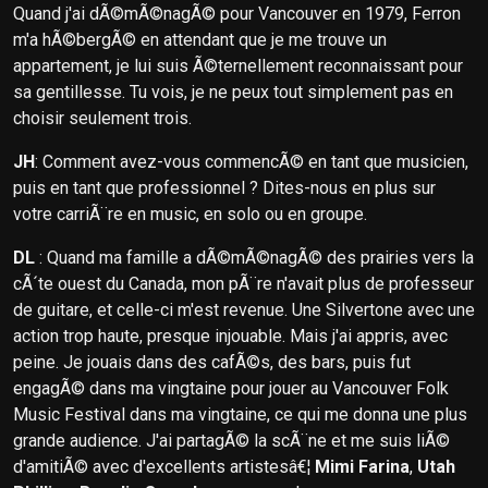
Quand j'ai dÃ©mÃ©nagÃ© pour Vancouver en 1979, Ferron
m'a hÃ©bergÃ© en attendant que je me trouve un
appartement, je lui suis Ã©ternellement reconnaissant pour
sa gentillesse. Tu vois, je ne peux tout simplement pas en
choisir seulement trois.
JH
: Comment avez-vous commencÃ© en tant que musicien,
puis en tant que professionnel ? Dites-nous en plus sur
votre carriÃ¨re en music, en solo ou en groupe.
DL
: Quand ma famille a dÃ©mÃ©nagÃ© des prairies vers la
cÃ´te ouest du Canada, mon pÃ¨re n'avait plus de professeur
de guitare, et celle-ci m'est revenue. Une Silvertone avec une
action trop haute, presque injouable. Mais j'ai appris, avec
peine. Je jouais dans des cafÃ©s, des bars, puis fut
engagÃ© dans ma vingtaine pour jouer au Vancouver Folk
Music Festival dans ma vingtaine, ce qui me donna une plus
grande audience. J'ai partagÃ© la scÃ¨ne et me suis liÃ©
d'amitiÃ© avec d'excellents artistesâ€¦
Mimi Farina
,
Utah