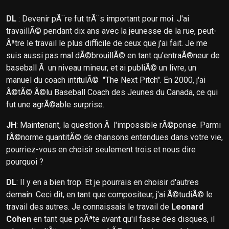
DL
: Devenir pÃ¨re fut trÃ¨s important pour moi. J'ai
travaillÃ© pendant dix ans avec la jeunesse de la rue, peut-
Ãªtre le travail le plus difficile de ceux que j'ai fait. Je me
suis aussi pas mal dÃ©brouillÃ© en tant qu'entraÃ®neur de
baseball Ã un niveau mineur, et ai publiÃ© un livre, un
manuel du coach intitulÃ© "The Next Pitch". En 2000, j'ai
Ã©tÃ© Ã©lu Baseball Coach des Jeunes du Canada, ce qui
fut une agrÃ©able surprise.
JH
: Maintenant, la question Ã l'impossible rÃ©ponse. Parmi
l'Ã©norme quantitÃ© de chansons entendues dans votre vie,
pourriez-vous en choisir seulement trois et nous dire
pourquoi ?
DL
: Il y en a bien trop. Et je pourrais en choisir d'autres
demain. Ceci dit, en tant que compositeur, j'ai Ã©tudiÃ© le
travail des autres. Je connaissais le travail de
Leonard
Cohen
en tant que poÃªte avant qu'il fasse des disques, il