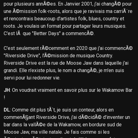
pour plusieurs annÃ©es. En Janvier 2001, j'ai changÃ© pour
une Ã©mission folk-roots, alors que je ravivais ma carriÃ¨re
et rencontrais beaucoup d'artistes folk, blues, country et
roots. Je voulais un format pour partager leurs musiques.
C'est lÃ que "Better Days" a commencÃ©.
C'est seulement rÃ©cemment en 2020 que j'ai commencÃ©
"Riverside Drive", l'Ã©mission de musique Country.
Riverside Drive est la rue de Moose Jaw dans laquelle j'ai
grandi. Elle n'existe plus, le nom a changÃ©, je m'en suis
servi pour lui redonner vie.
JH
: On voudrait vraiment en savoir plus sur le Wakamow Bar
!
DL
: Comme dit plus tÃ´t, je suis un conteur, alors en
commenÃ§ant Riverside Drive, j'ai dÃ©cidÃ© d'inventer un
bar dans la vallÃ©e de la Wakamow, en bordure sud de
Moose Jaw, ma ville natale. Je fais comme si les