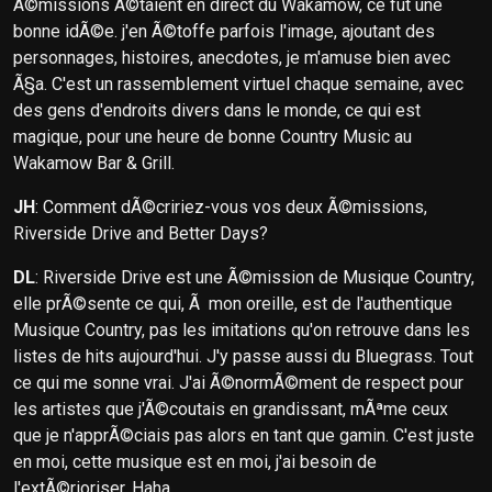
Ã©missions Ã©taient en direct du Wakamow, ce fut une
bonne idÃ©e. j'en Ã©toffe parfois l'image, ajoutant des
personnages, histoires, anecdotes, je m'amuse bien avec
Ã§a. C'est un rassemblement virtuel chaque semaine, avec
des gens d'endroits divers dans le monde, ce qui est
magique, pour une heure de bonne Country Music au
Wakamow Bar & Grill.
JH
: Comment dÃ©cririez-vous vos deux Ã©missions,
Riverside Drive and Better Days?
DL
: Riverside Drive est une Ã©mission de Musique Country,
elle prÃ©sente ce qui, Ã mon oreille, est de l'authentique
Musique Country, pas les imitations qu'on retrouve dans les
listes de hits aujourd'hui. J'y passe aussi du Bluegrass. Tout
ce qui me sonne vrai. J'ai Ã©normÃ©ment de respect pour
les artistes que j'Ã©coutais en grandissant, mÃªme ceux
que je n'apprÃ©ciais pas alors en tant que gamin. C'est juste
en moi, cette musique est en moi, j'ai besoin de
l'extÃ©rioriser. Haha.