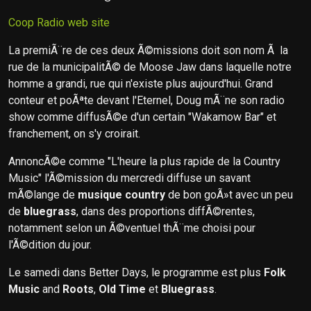
Coop Radio web site
La premiÃ¨re de ces deux Ã©missions doit son nom Ã la
rue de la municipalitÃ© de Moose Jaw dans laquelle notre
homme a grandi, rue qui n'existe plus aujourd'hui. Grand
conteur et poÃªte devant l'Eternel, Doug mÃ¨ne son radio
show comme diffusÃ©e d'un certain "Wakamow Bar" et
franchement, on s'y croirait.
AnnoncÃ©e comme "L'heure la plus rapide de la Country
Music" l'Ã©mission du mercredi diffuse un savant
mÃ©lange de
musique country
de bon goÃ»t avec un peu
de
bluegrass
, dans des proportions diffÃ©rentes,
notamment selon un Ã©ventuel thÃ¨me choisi pour
l'Ã©dition du jour.
Le samedi dans Better Days, le programme est plus
Folk
Music
and
Roots
,
Old Time
et
Bluegrass
.